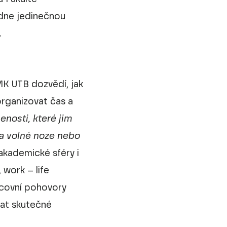
ídne jedinečnou
.
MK UTB dozvědí, jak
zorganizovat čas a
šenosti, které jim
na volné noze nebo
akademické sféry i
 work – life
racovní pohovory
vat skutečné