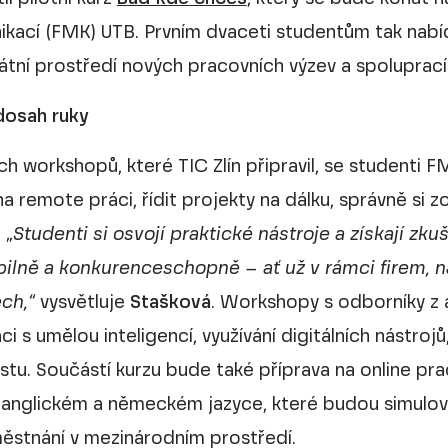
ikací (FMK) UTB. Prvním dvaceti studentům tak nab
kátní prostředí nových pracovních výzev a spoluprací
 dosah ruky
 workshopů, které TIC Zlín připravil, se studenti F
na remote práci, řídit projekty na dálku, správně si 
 „
Studenti si osvojí praktické nástroje a získají zku
bilně a konkurenceschopně – ať už v rámci firem, 
ech,“
vysvětluje
Stašková
. Workshopy s odborníky z 
i s umělou inteligencí, využívání digitálních nástrojů,
ůstu. Součástí kurzu bude také příprava na online p
 v anglickém a německém jazyce, které budou simulo
aměstnání v mezinárodním prostředí.