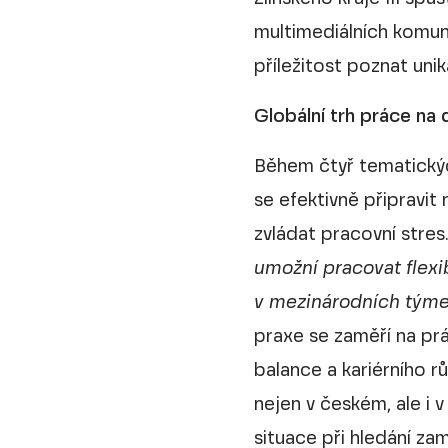
multimediálních komun
příležitost poznat uni
Globální trh práce na
Během čtyř tematických
se efektivně připravit 
zvládat pracovní stres.
umožní pracovat flexi
v mezinárodních tým
praxe se zaměří na prác
balance a kariérního r
nejen v českém, ale i
situace při hledání z