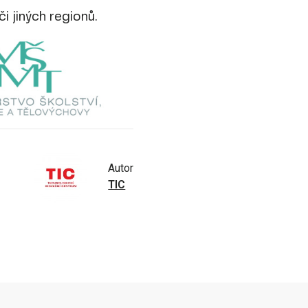
či jiných regionů.
Autor
TIC