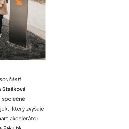
 součástí
 Stašková
lo společně
jekt, který zvyšuje
art akcelerátor
a Fakultě