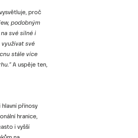
vysvětluje, proč
rview, podobným
na své silné i
 využívat své
cnu stále více
rhu.“
A uspěje ten,
hlavní přínosy
onální hranice,
sto i vyšší
rokům na