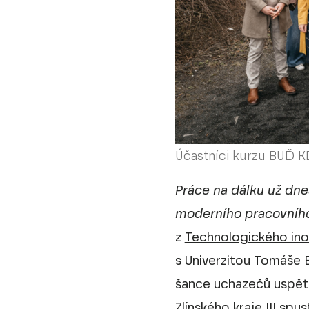
Účastníci kurzu BUĎ 
Práce na dálku už dne
moderního pracovního
z
Technologického ino
s Univerzitou Tomáše Ba
šance uchazečů uspět 
Zlínského kraje III spus