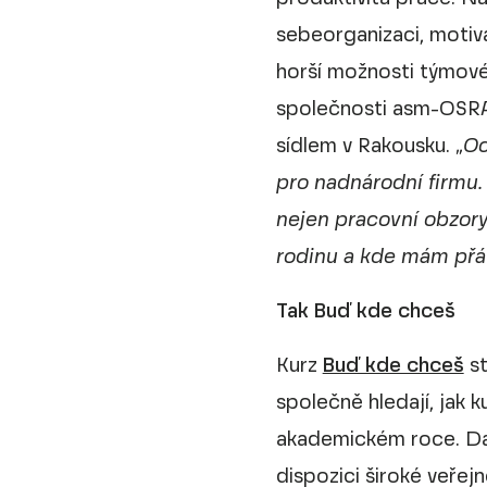
sebeorganizaci, motiva
horší možnosti týmové
společnosti asm-OSRAM 
sídlem v Rakousku. „
Oc
pro nadnárodní firmu.
nejen pracovní obzory
rodinu a kde mám přát
Tak Buď kde chceš
Kurz
Buď kde chceš
st
společně hledají, jak k
akademickém roce. Da
dispozici široké veřej