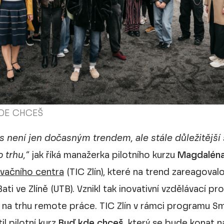
KDE CHCEŠ
s není jen dočasným trendem, ale stále důležitější
 trhu,“
jak říká manažerka pilotního kurzu
Magdaléna
vačního centra
(TIC Zlín), které na trend zareagova
ti ve Zlíně (UTB). Vznikl tak inovativní vzdělávací pro
na trhu remote práce. TIC Zlín v rámci programu Sm
til pilotní kurz
Buď kde chceš
, který se bude konat n