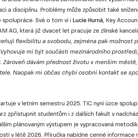
ci a disciplínu. Problémy může způsobit také snížen
 spolupráce. Své o tom ví i
Lucie Hurná
, Key Accou
AG, která již dvacet let pracuje ze zlínské kancel
eňuji flexibilitu a svobodu, zejména pak možnost p
 Vyhovuje mi být součástí mezinárodního prostředí, 
. Zároveň dávám přednost životu v menším městě, k
ele. Naopak mi občas chybí osobní kontakt se spo
artuje v letním semestru 2025. TIC nyní úzce spolup
urz zpřístupnit studentům i z dalších fakult v nadchá
lším plánovaným výstupem je vypracovaná metodika
nosti v létě 2026. Příručka nabídne cenné informace