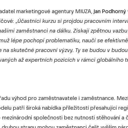
akladatel marketingové agentury MIUZA,
Jan Podhorný
íčové: „
Účastníci kurzu si projdou pracovním inte
ašimi zaměstnanci na dálku. Získají zpětnou vazbu 
emuž lépe pochopí problematiku, naučí se efektivně
se na skutečné pracovní výzvy. Ty se budou v budou
ovaných až expertních pozicích v rámci globálního t
 řadu výhod pro zaměstnavatele i zaměstnance. Mezi 
lu patří široká nabídka příležitostí přesahující regi
mezinárodní společnosti bez nutnosti stěhování a ča
a druhou stranu mohou zaměstnanci čelit vyšším ná