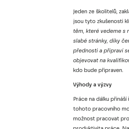
Jeden ze školitelů, z
jsou tyto zkušenosti kl
těm, které vedeme s n
slabé stránky, díky č
přednosti a připraví 
objevovat na kvalifik
kdo bude připraven.
Výhody a výzvy
Práce na dálku přináší
tohoto pracovního mode
možnost pracovat pro 
produktivita práce. N