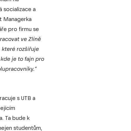
á socializace a
nt Managerka
áře pro firmu se
racovat ve Zlíně
které rozšiřuje
de je to fajn pro
lupracovníky.“
racuje s UTB a
zejícím
. Ta bude k
 nejen studentům,