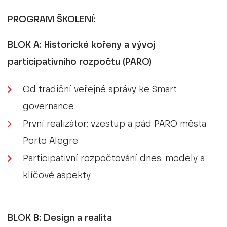
Zlinnovation
PROGRAM ŠKOLENÍ:
BLOK A: Historické kořeny a vývoj
Můj první milion
participativního rozpočtu (PARO)
Katalog firem ZK
Od tradiční veřejné správy ke Smart
Inovační firma ZK
governance
První realizátor: vzestup a pád PARO města
Smart Akcelerátor Zlínského kraje II
Porto Alegre
Participativní rozpočtování dnes: modely a
Smart Akcelerátor Zlínského kraje I
klíčové aspekty
BLOK B: Design a realita