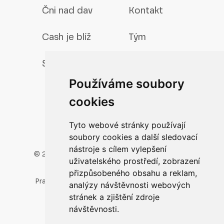
Čni nad dav
Kontakt
Cash je blíž
Tým
Smart Zlín
Používáme soubory
cookies
Tyto webové stránky používají
soubory cookies a další sledovací
nástroje s cílem vylepšení
© 2026 Technologické inovační centrum s.r.o.
uživatelského prostředí, zobrazení
Vavrečkova 5262, 760 01 Zlín
přizpůsobeného obsahu a reklam,
Pravidla ochrany a zpracování osobních údajů
analýzy návštěvnosti webových
stránek a zjištění zdroje
Zřizovatelé TIC:
návštěvnosti.