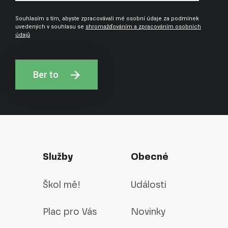
Souhlasím s tím, abyste zpracovávali mé osobní údaje za podmínek
uvedených v souhlasu se
shromažďováním a zpracováním osobních
údajů
Ber to
Služby
Obecné
Škol mě!
Události
Plac pro Vás
Novinky