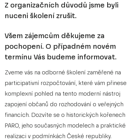
Aktuální
Z organizačních důvodů jsme byli
Učebnice praxi nenahradí. Dva studenti ze
Erasmus
O NÁS
nuceni školení zrušit.
Zlínska si vyzkoušeli kariéru v regionálních
Archiv
Cash je blíž
firmách
Asistivní technologie
Všem zájemcům děkujeme za
MÉDIA
pochopení. O případném novém
Kraje bez hranic – Služby bez hranic
termínu Vás budeme informovat.
Smart Zlín
Mapování kreativního ekosystému
Zveme vás na odborné školení zaměřené na
Zlínského kraje
CS
EN
ES
participativní rozpočtování, které vám přinese
komplexní pohled na tento moderní nástroj
Zlin.jobs
zapojení občanů do rozhodování o veřejných
DETECT!
financích. Dozvíte se o historických kořenech
PARO, jeho současných modelech a praktické
Smart akcelerátor Zlínského kraje III
realizaci v podmínkách České republiky.