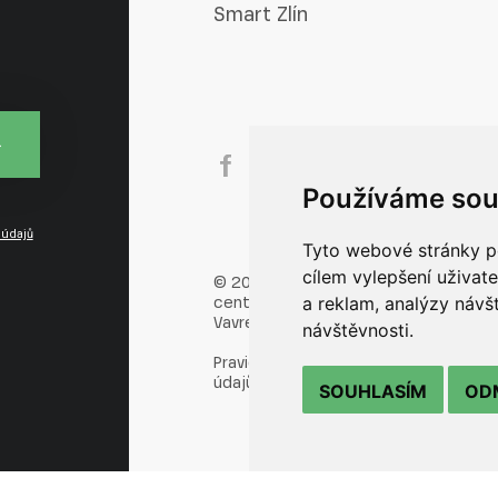
Smart Zlín
Používáme sou
údajů
Tyto webové stránky po
cílem vylepšení uživat
© 2026 Technologické inovační
centrum s.r.o.
a reklam, analýzy návš
Vavrečkova 5262, 760 01 Zlín
návštěvnosti.
Pravidla ochrany a zpracování osobní
údajů
SOUHLASÍM
OD