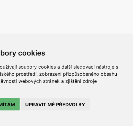
bory cookies
užívají soubory cookies a další sledovací nástroje s
elského prostředí, zobrazení přizpůsobeného obsahu
Zřizovatelé TIC:
těvnosti webových stránek a zjištění zdroje
ch
MÍTÁM
UPRAVIT MÉ PŘEDVOLBY